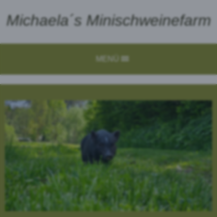
Michaela´s Minischweinefarm
MENÜ